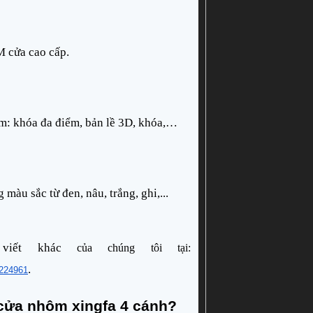
 cửa cao cấp.
m: khóa đa điểm, bản lề 3D, khóa,…
màu sắc từ đen, nâu, trắng, ghi,...
iết khác
 của chúng tôi tại: 
.
/224961
 cửa nhôm xingfa 4 cánh?