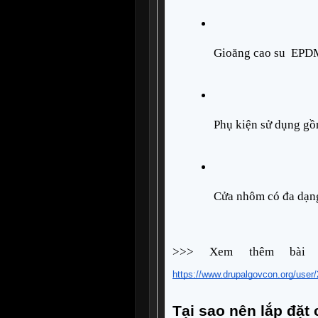
Gioăng cao su  EPDM
Phụ kiện sử dụng gồ
Cửa nhôm có đa dạng 
>>> Xem thêm bài v
https://www.drupalgovcon.org/user
Tại sao nên lắp đặt