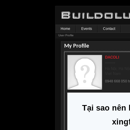
Home
Events
Contact
User Profile
My Profile
DACOLI
*******
Hà Nội, Hà Nộ
Viet Nam
0948 668 050 ht
Tại sao nên 
xing