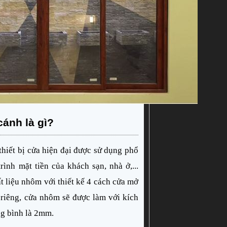
ánh là gì?
 thiết bị cửa hiện đại được sử dụng phổ 
rình mặt tiền của khách sạn, nhà ở,... 
 liệu nhôm với thiết kế 4 cách cửa mở 
 riêng, cửa nhôm sẽ được làm với kích 
ng bình là 2mm. 