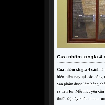
Cửa nhôm xingfa 4 c
Cửa nhôm xingfa 4 cánh
 là
biến hiện nay tại các công t
Sản phẩm được làm bằng chất
ra tiện lợi. Mỗi một yêu cầu
thước độ dày khác nhau, tru