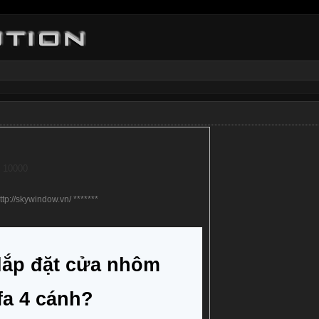
i 10000
tp://skywindow.vn/ *******
lắp đặt cửa nhôm 
fa 4 cánh?