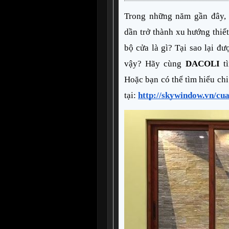
Trong những năm gần đây,
dần trở thành xu hướng thiế
bộ cửa là gì? Tại sao lại đư
vậy? Hãy cùng 
DACOLI
 t
Hoặc bạn có thể tìm hiểu chi
tại: 
http://skywindow.vn/cu