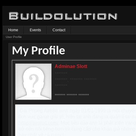
Home
Events
Contact
User Profile
My Profile
Adminae Slott
*******
*******, ******* *******
*******
******* ******* *******
Đại Phong Ae888 sinh ngày 01/01/1999 là một chuyên
lĩnh vực game giải trí, hiện tại anh đang là quản lí tại tra
https://aeslott.com/
. Mục tiêu của anh là phát triển tra
trở nên nổi tiếng hơn và cung cấp cho khán giả những
hay nhất về cá cược!