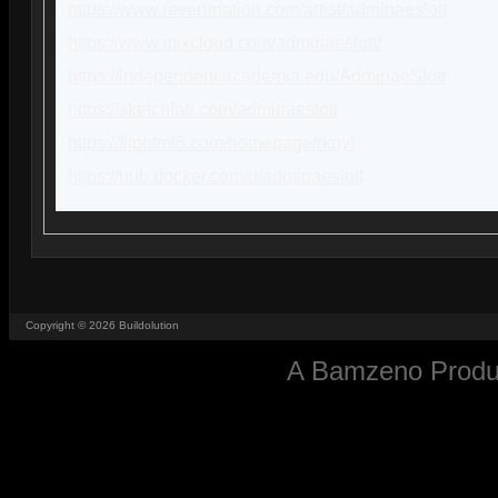
https://www.reverbnation.com/artist/adminaeslott
https://www.mixcloud.com/adminaeslott/
https://independent.academia.edu/AdminaeSlott
https://sketchfab.com/adminaeslott
https://fliphtml5.com/homepage/rkoyl
https://hub.docker.com/u/adminaeslott
Copyright ©
2026
Buildolution
A
Bamzeno
Produc