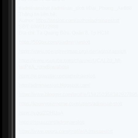
#adminaeslott #adminae_slott #Đại_Phong _Ae888
Thông tin liên hệ:
Author:
https://aeslott.com/author/adminaeslott
SĐT: 0369122988
Địa chỉ: Tạ Quang Bửu, Quận 8, Tp HCM
https://500px.com/p/adminaeslott
https://www.openstreetmap.org/user/adminaeslott
https://www.youtube.com/channel/UCAL2d_MI-
lwlPeA_rgrwBjw/about
https://vi.gravatar.com/adminaeslott
http://adminaeslott.blogspot.com/
https://www.blogger.com/profile/15825035838292789
https://knowyourmeme.com/users/adminae-slott
https://v.gd/ZDHUnA
https://issuu.com/adminaeslott
https://www.quora.com/profile/Adminaeslott