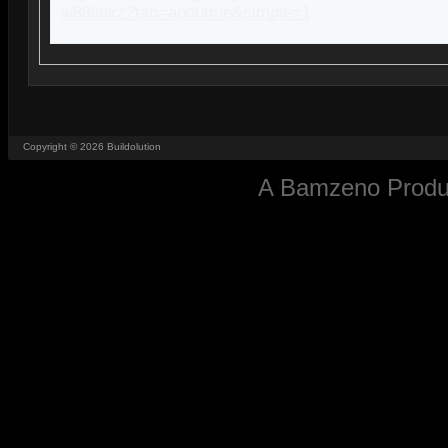
w88linkz?tab=aboutme&simple=1
Copyright ©
2026
Buildolution
A
Bamzeno
Produc