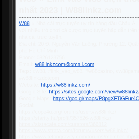
nhất 2023 | W88linkz.com 
W88
 ⭐️ Nhà cái trực tuyến uy tín hàng đầu Châu Á.
với nhiều trò chơi cá cược trực tuyến hấp dẫn trên t
nhà cái trực tuyến.
Địa chỉ: 20 Đ. Nguyễn Văn Luông, Phường 12, Quận
phố Hồ Chí Minh
Phone: 0826123756
Email: 
w88linkzcom@gmail.com
Tags: #w88, #link_vào_w88, #w88casino, #w88game
#w88linkzdotcom
Website: 
https://w88linkz.com/
Google Site: 
https://sites.google.com/view/w88linkz
Google Maps: 
https://goo.gl/maps/P8pgXFTiGFur4
Social:
https://cope4u.org/forums/users/w88linkz/
https://starity.hu/profil/357526-w88linkz/
https://sistacafe.com/curators/366812
https://www.strata.com/forums/users/w88linkz/
https://www.tetongravity.com/forums/member.php/4