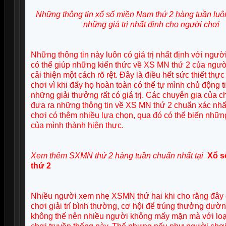
Những thông tin xổ số miền Nam thứ 2 hàng tuần lu
những giá trị nhất định cho người chơi
Những thông tin này luôn có giá trị nhất định với người
có thể giúp những kiến thức về XS MN thứ 2 của ngư
cải thiện một cách rõ rệt. Đây là điều hết sức thiết thự
chơi vì khi đấy họ hoàn toàn có thể tự mình chủ động t
những giải thưởng rất có giá trị. Các chuyên gia của c
đưa ra những thông tin về XS MN thứ 2 chuẩn xác nhấ
chơi có thêm nhiều lựa chọn, qua đó có thể biến nhữ
của mình thành hiện thực.
Xem thêm SXMN thứ 2 hàng tuần chuẩn nhất tại
Xổ s
thứ 2
Nhiều người xem nhẹ XSMN thứ hai khi cho rằng đây ch
chơi giải trí bình thường, cơ hội để trúng thưởng dư
không thế nên nhiều người không mấy mặn mà với loại