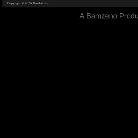
Copyright ©
2026
Buildolution
A
Bamzeno
Produc