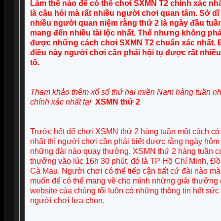
Làm thế nào để có thể chơi SXMN T2 chính xác nhấ
là câu hỏi mà rất nhiều người chơi quan tâm. Sở dĩ
nhiều người quan niệm rằng thứ 2 là ngày đầu tuầ
mang đến nhiều tài lộc nhất. Thế nhưng không phả
được những cách chơi SXMN T2 chuẩn xác nhất. 
điều này người chơi cần phải hội tụ được rất nhi
tố.
Tham khảo thêm xổ số thứ hai miền Nam hàng tuần nh
chính xác nhất tại
XSMN thứ 2
Trước hết để chơi XSMN thứ 2 hàng tuần một cách có k
nhất thì người chơi cần phải biết được rằng ngày hôm
những đài nào quay thưởng. XSMN thứ 2 hàng tuần có
thưởng vào lúc 16h 30 phút, đó là TP Hồ Chí Minh, Đ
Cà Mau. Người chơi có thể tiếp cận bất cứ đài nào m
muốn để có thể mang về cho mình những giải thưởng có
website của chúng tôi luôn có những thông tin hết sức
người chơi lựa chọn.