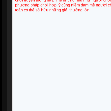
chơi truyền thống này. Thế nhưng nếu như người chơ
phương pháp chơi hợp lý cùng niềm đam mê người c
toàn có thể sở hữu những giải thưởng lớn.