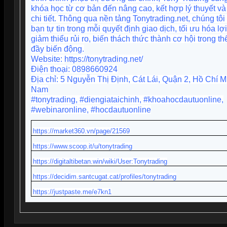
khóa học từ cơ bản đến nâng cao, kết hợp lý thuyết v
chi tiết. Thông qua nền tảng Tonytrading.net, chúng tôi
bạn tự tin trong mỗi quyết định giao dịch, tối ưu hóa l
giảm thiểu rủi ro, biến thách thức thành cơ hội trong th
đầy biến động.
Website:
https://tonytrading.net/
Điện thoại: 0898660924
Địa chỉ: 5 Nguyễn Thị Định, Cát Lái, Quận 2, Hồ Chí Mi
Nam
#tonytrading, #diengiataichinh, #khoahocdautuonline,
#webinaronline, #hocdautuonline
https://market360.vn/page/21569
https://www.scoop.it/u/tonytrading
https://digitaltibetan.win/wiki/User:Tonytrading
https://decidim.santcugat.cat/profiles/tonytrading
https://justpaste.me/e7kn1