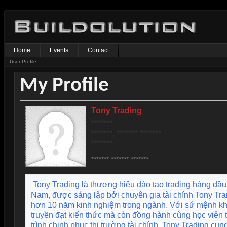
Home
Events
Contact
User Profile
My Profile
Tony Trading
*******
*******, ******* *******
*******
******* ******* *******
Tony Trading là thương hiệu đào tạo trading hàng đầu 
Nam, được sáng lập bởi chuyên gia tài chính Tony Tra
hơn 10 năm kinh nghiệm trong ngành. Với sứ mệnh kh
truyền đạt kiến thức mà còn đồng hành cùng học viên 
trình chinh phục thị trường tài chính, Tony Trading cun